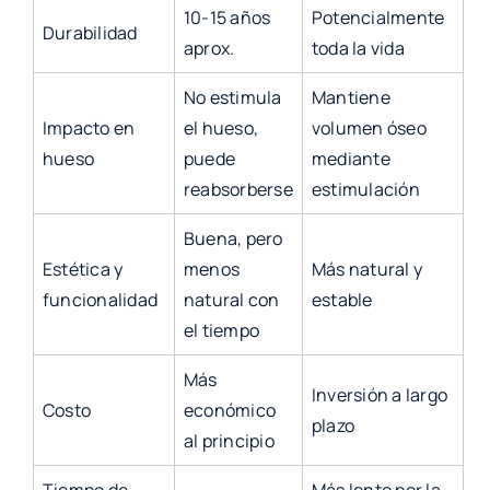
10-15 años
Potencialmente
Durabilidad
aprox.
toda la vida
No estimula
Mantiene
Impacto en
el hueso,
volumen óseo
hueso
puede
mediante
reabsorberse
estimulación
Buena, pero
Estética y
menos
Más natural y
funcionalidad
natural con
estable
el tiempo
Más
Inversión a largo
Costo
económico
plazo
al principio